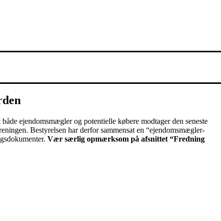
ården
gt at både ejendomsmægler og potentielle købere modtager den seneste
reningen. Bestyrelsen har derfor sammensat en “ejendomsmægler-
ingsdokumenter.
Vær særlig opmærksom på afsnittet “Fredning